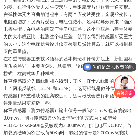
为零。在弹性体受力发生变形时，电阻应变片也跟着一道变形。
在弹性体受力弯曲的过程中，有两个应变片受拉，金属丝变长，
电阻值增加；另两片受压，电阻值减小。这样就导致原来平衡的
电桥失衡，在电桥的两端产生了电压差，这个电压差与弹性体受
力的大小成正比，检测这个电压差，就可以得到传感器所受重力
的大小，这个电压信号经过仪表检测后然计算后，就可以得到相
应的重量值。
在称重传感器主要技术指标的基本概念和评价方法上，新旧国标
有质的差异。主要有S型、悬臂型、轮辐式、板环式、膜盒式、
你们是怎么收费的呢
桥式、柱筒式等几种样式。
称重传感器分为四线制和六线制，其区别在于六线制的传感器多
出了两根反馈线（SEN+和SEN-），这两根线是做补偿用的，当
传感器和称重模块的距离较远时，这两根线会进行补偿，进而使
得测量结果更精确一些。
称重传感器（测力传感器）输出信号一般为2.0mv/v,也有的输出
3.0mv/v。测力传感器具体输出信号计算方式为：如型号
PLD204L4-20-50Kg
,灵敏度为2.000mv/v。供电电压DC10V。当
加载的砝码为额定载荷50Kg时，输出的信号是2.000mv/v乘以