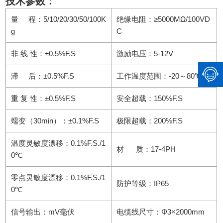
技术参数：
量 程：5/10/20/30/50/100K
绝缘电阻：≥5000MΩ/100VD
g
C
非 线 性：±0.5%F.S
激励电压：5-12V
滞 后：±0.5%F.S
工作温度范围：-20～80℃
重 复 性：±0.5%F.S
安全超载：150%F.S
蠕变（30min）：±0.1%F.S
极限超载：200%F.S
温度灵敏度漂移：0.1%F.S./1
材 质：17-4PH
0℃
零点灵敏度漂移：0.1%F.S./1
防护等级：IP65
0℃
信号输出：mV毫伏
电缆线尺寸：Φ3×2000mm