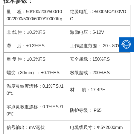
技术参数：
量 程：50/100/200/500/10
绝缘电阻：≥5000MΩ/100VD
00/2000/5000/6000/10000Kg
C
非 线 性：±0.3%F.S
激励电压：5-12V
滞 后：±0.3%F.S
工作温度范围：-20～80℃
重 复 性：±0.3%F.S
安全超载：150%F.S
蠕变（30min）：±0.1%F.S
极限超载：200%F.S
温度灵敏度漂移：0.1%F.S./1
材 质：17-4PH
0℃
零点灵敏度漂移：0.1%F.S./1
防护等级：IP65
0℃
信号输出：mV毫伏
电缆线尺寸：Φ5×2000mm