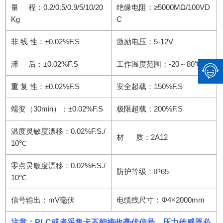
量 程：0.2/0.5/0.9/5/10/20
绝缘电阻：≥5000MΩ/100VD
Kg
C
非 线 性：±0.02%F.S
激励电压：5-12V
滞 后：±0.02%F.S
工作温度范围：-20～80℃
重 复 性：±0.02%F.S
安全超载：150%F.S
蠕变（30min）：±0.02%F.S
极限超载：200%F.S
温度灵敏度漂移：0.02%F.S./
材 质：2A12
10℃
零点灵敏度漂移：0.02%F.S./
防护等级：IP65
10℃
信号输出：mV毫伏
电缆线尺寸：Φ4×2000mm
注意：PLC或者采集卡不能接收毫伏信号。压力传感器必