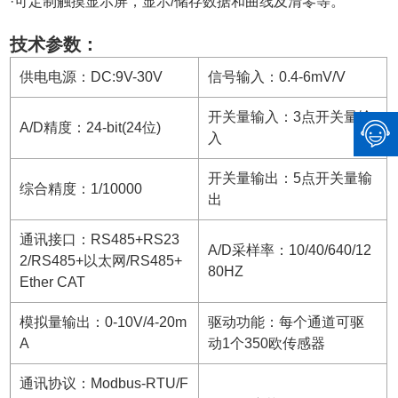
·可定制触摸显示屏，显示/储存数据和曲线及清零等。
技术参数：
供电电源：DC:9V-30V
信号输入：0.4-6mV/V
开关量输入：3点开关量输
A/D精度：24-bit(24位)
入
开关量输出：5点开关量输
综合精度：1/10000
出
通讯接口：RS485+RS23
A/D采样率：10/40/640/12
2/RS485+以太网/RS485+
80HZ
Ether CAT
模拟量输出：0-10V/4-20m
驱动功能：每个通道可驱
A
动1个350欧传感器
通讯协议：Modbus-RTU/F