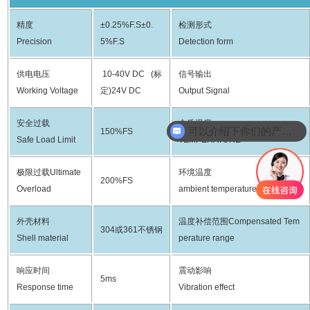
精度
±0.25%F.S±0.
检测形式
Precision
5%F.S
Detection form
供电电压
10-40V DC (标
信号输出
Working Voltage
定)24V DC
Output Signal
安全过载
介质温度
可以介绍下你们的产品么
150%FS
Safe Load Limit
TEMPERATURE
极限过载Ultimate
环境温度
200%FS
Overload
ambient temperature
外壳材料
温度补偿范围Compensated Tem
304或361不锈钢
Shell material
perature range
响应时间
震动影响
5ms
Response time
Vibration effect